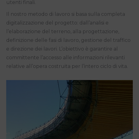
utenti finali.
Il nostro metodo di lavoro si basa sulla completa
digitalizzazione del progetto: dall’analisi e
l’elaborazione del terreno, alla progettazione,
definizione delle fasi di lavoro, gestione del traffico
e direzione dei lavori. L’obiettivo è garantire al
committente l’accesso alle informazioni rilevanti
relative all’opera costruita per l’intero ciclo di vita.