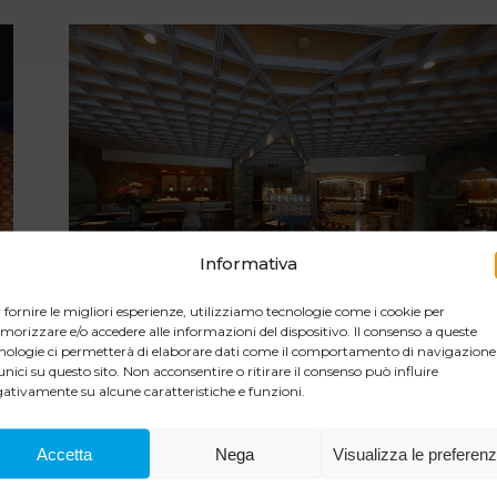
Informativa
 fornire le migliori esperienze, utilizziamo tecnologie come i cookie per
orizzare e/o accedere alle informazioni del dispositivo. Il consenso a queste
nologie ci permetterà di elaborare dati come il comportamento di navigazione
unici su questo sito. Non acconsentire o ritirare il consenso può influire
ativamente su alcune caratteristiche e funzioni.
Accetta
Nega
Visualizza le preferen