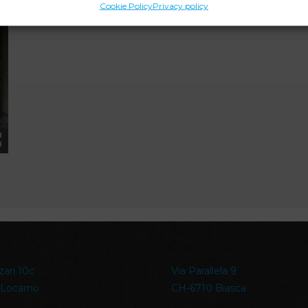
Cookie Policy
Privacy policy
zari 10c
Via Parallela 9
 Locarno
CH-6710 Biasca