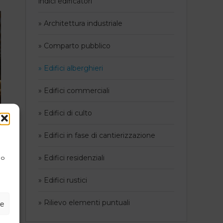
indici edificatori
» Architettura industriale
» Comparto pubblico
» Edifici alberghieri
» Edifici commerciali
» Edifici di culto
» Edifici in fase di cantierizzazione
» Edifici residenziali
 o
» Edifici rustici
» Rilievo elementi puntuali
ze