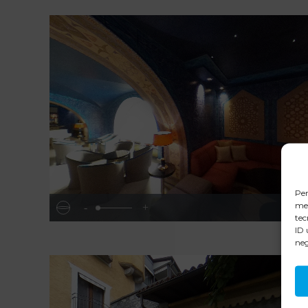
Per
mem
tec
ID 
neg