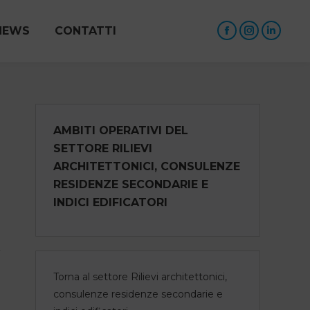
NEWS
CONTATTI
Facebook
Instagram
Linked
page
page
page
opens
opens
opens
in
in
in
new
new
new
AMBITI OPERATIVI DEL
window
window
windo
SETTORE RILIEVI
ARCHITETTONICI, CONSULENZE
RESIDENZE SECONDARIE E
INDICI EDIFICATORI
Torna al settore Rilievi architettonici,
consulenze residenze secondarie e